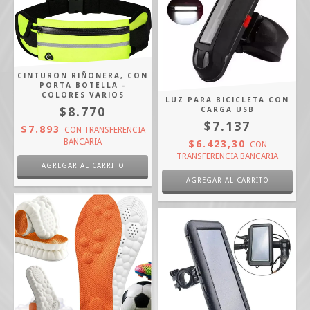
CINTURON RIÑONERA, CON
PORTA BOTELLA -
COLORES VARIOS
LUZ PARA BICICLETA CON
$8.770
CARGA USB
$7.137
$7.893
CON
TRANSFERENCIA
$6.423,30
BANCARIA
CON
TRANSFERENCIA BANCARIA