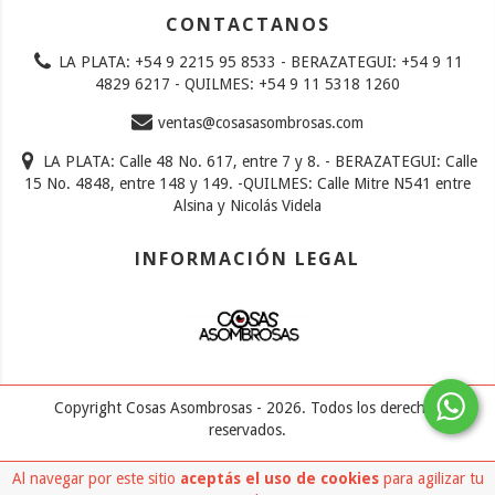
CONTACTANOS
LA PLATA: +54 9 2215 95 8533 - BERAZATEGUI: +54 9 11
4829 6217 - QUILMES: +54 9 11 5318 1260
ventas@cosasasombrosas.com
LA PLATA: Calle 48 No. 617, entre 7 y 8. - BERAZATEGUI: Calle
15 No. 4848, entre 148 y 149. -QUILMES: Calle Mitre N541 entre
Alsina y Nicolás Videla
INFORMACIÓN LEGAL
Copyright Cosas Asombrosas - 2026. Todos los derechos
reservados.
Defensa de las y los consumidores. Para reclamos
ingresá acá.
/
Botón
Al navegar por este sitio
aceptás el uso de cookies
para agilizar tu
de arrepentimiento