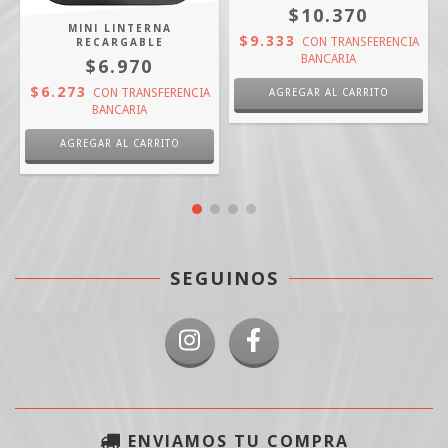
$10.370
MINI LINTERNA
$9.333
RECARGABLE
CON
TRANSFERENCIA
BANCARIA
$6.970
A
$6.273
CON
TRANSFERENCIA
BANCARIA
SEGUINOS
ENVIAMOS TU COMPRA