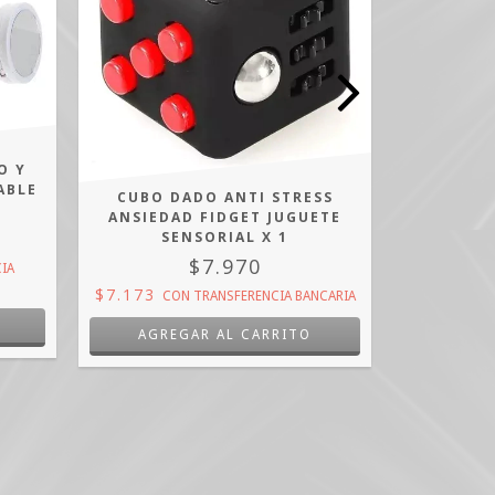
O Y
ABLE
CUBO DADO ANTI STRESS
PLANTILL
ANSIEDAD FIDGET JUGUETE
35 AL 
SENSORIAL X 1
R
$7.970
IA
$7.173
CON
TRANSFERENCIA BANCARIA
$6.273
C
AGRE