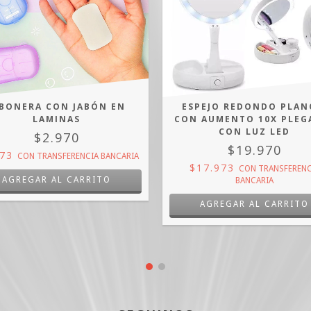
ABONERA CON JABÓN EN
ESPEJO REDONDO PLAN
LAMINAS
CON AUMENTO 10X PLEG
CON LUZ LED
$2.970
$19.970
673
CON
TRANSFERENCIA BANCARIA
$17.973
CON
TRANSFERENC
BANCARIA