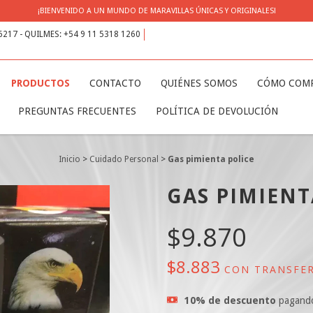
¡BIENVENIDO A UN MUNDO DE MARAVILLAS ÚNICAS Y ORIGINALES!
 6217 - QUILMES: +54 9 11 5318 1260
PRODUCTOS
CONTACTO
QUIÉNES SOMOS
CÓMO COM
PREGUNTAS FRECUENTES
POLÍTICA DE DEVOLUCIÓN
Inicio
>
Cuidado Personal
>
Gas pimienta police
GAS PIMIENT
$9.870
$8.883
CON
TRANSFER
10% de descuento
pagand