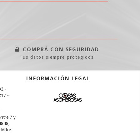
COMPRÁ CON SEGURIDAD
Tus datos siempre protegidos
INFORMACIÓN LEGAL
33 -
17 -
m
ntre 7 y
4848,
 Mitre