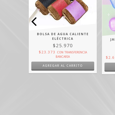
INFLABLE
BOLSA DE AGUA CALIENTE
CIA BANCARIA
ELÉCTRICA
J
$25.970
$23.373
CON
TRANSFERENCIA
$2.
BANCARIA