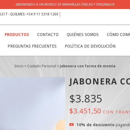
¡BIENVENIDO A UN MUNDO DE MARAVILLAS ÚNICAS Y ORIGINALES!
 6217 - QUILMES: +54 9 11 5318 1260
PRODUCTOS
CONTACTO
QUIÉNES SOMOS
CÓMO COM
PREGUNTAS FRECUENTES
POLÍTICA DE DEVOLUCIÓN
Inicio
>
Cuidado Personal
>
Jabonera con forma de momia
JABONERA C
$3.835
$3.451,50
CON
TRAN
10% de descuento
pagand