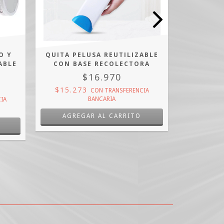
O Y
QUITA PELUSA REUTILIZABLE
JABONE
ABLE
CON BASE RECOLECTORA
$16.970
$15.273
$2.673
CON
TRANSFERENCIA
C
BANCARIA
IA
AGREGAR AL CARRITO