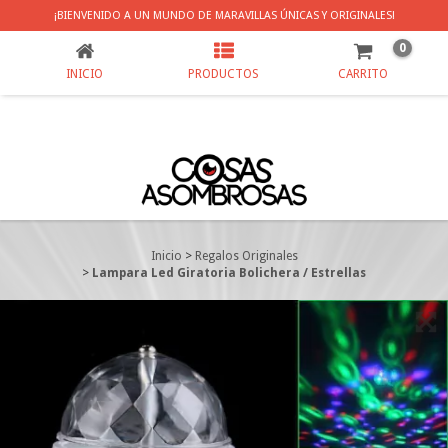
LAMPARA LED GIRATORIA BOLICHERA / ESTRELLAS
¡BIENVENIDO A UN MUNDO DE MARAVILLAS ÚNICAS Y ORIGINALES!
0
INICIO
PRODUCTOS
CARRITO
Inicio
>
Regalos Originales
>
Lampara Led Giratoria Bolichera / Estrellas