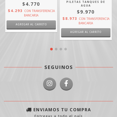
PILETAS TANQUES DE
$4.770
AGUA
$4.293
$9.970
A
CON
TRANSFERENCIA
BANCARIA
$8.973
CON
TRANSFERENCIA
BANCARIA
AGREGAR AL CARRITO
SEGUINOS
ENVIAMOS TU COMPRA
Entregas a todo el país