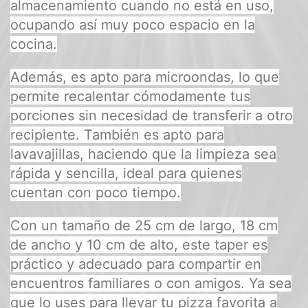
almacenamiento cuando no está en uso,
ocupando así muy poco espacio en la
cocina.
Además, es apto para microondas, lo que
permite recalentar cómodamente tus
porciones sin necesidad de transferir a otro
recipiente. También es apto para
lavavajillas, haciendo que la limpieza sea
rápida y sencilla, ideal para quienes
cuentan con poco tiempo.
Con un tamaño de 25 cm de largo, 18 cm
de ancho y 10 cm de alto, este taper es
práctico y adecuado para compartir en
encuentros familiares o con amigos. Ya sea
que lo uses para llevar tu pizza favorita a