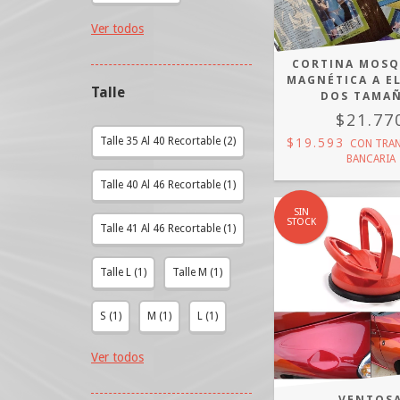
Ver todos
CORTINA MOSQ
MAGNÉTICA A E
Talle
DOS TAMA
$21.77
$19.593
Talle 35 Al 40 Recortable (2)
CON
TRAN
BANCARIA
Talle 40 Al 46 Recortable (1)
SIN
STOCK
Talle 41 Al 46 Recortable (1)
Talle L (1)
Talle M (1)
S (1)
M (1)
L (1)
Ver todos
VENTOS