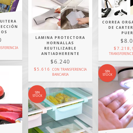
UITERA
CORREA ORG
LECCIÓN
DE CARTE
ÑOS
PUE
LAMINA PROTECTORA
0
$8.
HORNALLAS
$7.218
SFERENCIA
REUTILIZABLE
ANTIADHERENTE
TRANSFERENCI
$6.240
$5.616
CON
TRANSFERENCIA
SIN
BANCARIA
STOCK
SIN
STOCK
A