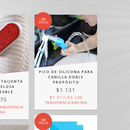
SIN
STOCK
PICO DE SILICONA PARA
CANILLA DOBLE
ITA/JUNTA
PROPÓSITO
PELUSA
$1.131
IZABLE
$1.017,90
CON
370
TRANSFERENCIA BANCARIA
RANSFERENCIA
RIA
SIN
STOCK