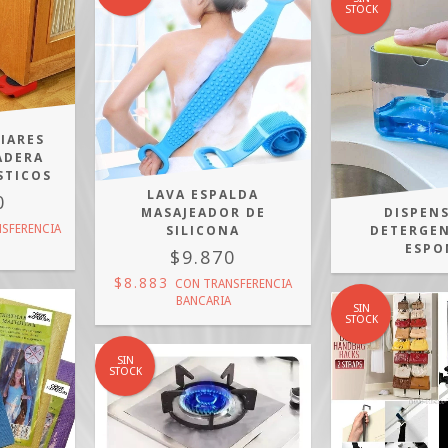
STOCK
IARES
ADERA
STICOS
LAVA ESPALDA
0
MASAJEADOR DE
DISPEN
SILICONA
DETERGE
SFERENCIA
ESPO
$9.870
$8.883
CON
TRANSFERENCIA
BANCARIA
SIN
STOCK
SIN
STOCK