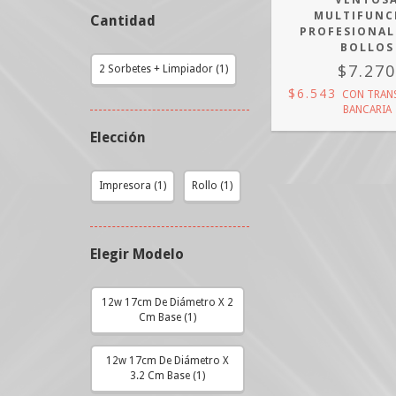
MULTIFUNC
Cantidad
PROFESIONAL
BOLLOS
$7.27
2 Sorbetes + Limpiador (1)
$6.543
CON
TRAN
BANCARIA
Elección
Impresora (1)
Rollo (1)
Elegir Modelo
12w 17cm De Diámetro X 2
Cm Base (1)
12w 17cm De Diámetro X
3.2 Cm Base (1)