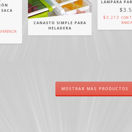
LÁMPARA PA
IÓN
$3.
 SACA
$3.213
CON
T
0
CANASTO SIMPLE PARA
BANCA
HELADERA
SFERENCIA
MOSTRAR MÁS PRODUCTOS