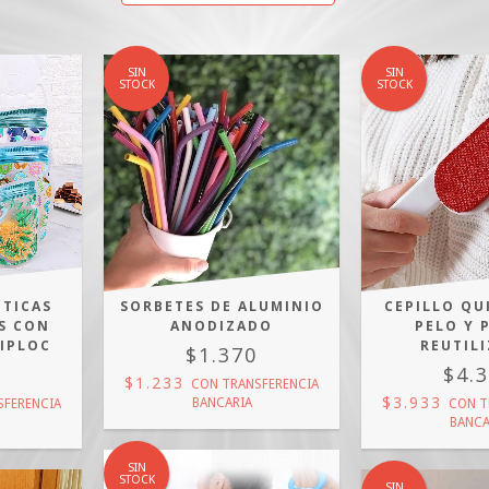
SIN
SIN
STOCK
STOCK
ÉTICAS
SORBETES DE ALUMINIO
CEPILLO QU
S CON
ANODIZADO
PELO Y 
ZIPLOC
REUTIL
$1.370
0
$4.
$1.233
CON
TRANSFERENCIA
$3.933
BANCARIA
SFERENCIA
CON
T
BANCA
SIN
STOCK
SIN