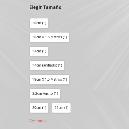
Elegir Tamaño
10cm (1)
10cm X 1.5 Metros (1)
14cm (1)
14cm (anillado) (1)
18cm X 1.5 Metros (1)
2.2cm Ancho (1)
20cm (1)
26cm (1)
Ver todos