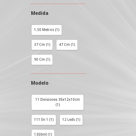
Medida
1.50 Metros (1)
37 Cm (1)
47 Cm (1)
90 Cm (1)
Modelo
11 Divisiones 30x12x10cm
(1)
111 En 1 (1)
12 Leds (1)
1300ml (1)