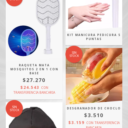
KIT MANICURA PEDICURA 5
PUNTAS
SIN
STOCK
RAQUETA MATA
MOSQUITOS 2 EN 1 CON
BASE
$27.270
$24.543
CON
TRANSFERENCIA BANCARIA
SIN
DESGRANADOR DE CHOCLO
STOCK
$3.510
$3.159
CON
TRANSFERENCIA
BANCARIA