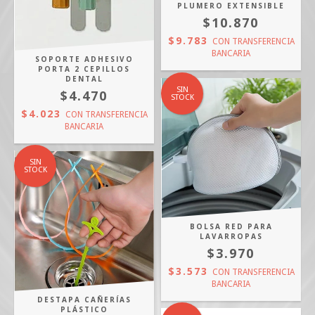
PLUMERO EXTENSIBLE
$10.870
$9.783
CON
TRANSFERENCIA
BANCARIA
SOPORTE ADHESIVO
PORTA 2 CEPILLOS
DENTAL
SIN
$4.470
STOCK
$4.023
CON
TRANSFERENCIA
BANCARIA
SIN
STOCK
BOLSA RED PARA
LAVARROPAS
$3.970
$3.573
CON
TRANSFERENCIA
BANCARIA
DESTAPA CAÑERÍAS
PLÁSTICO